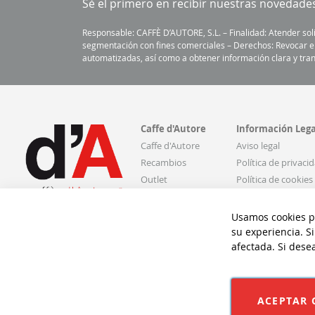
Sé el primero en recibir nuestras novedade
Responsable: CAFFÈ D’AUTORE, S.L. – Finalidad: Atender sol
segmentación con fines comerciales – Derechos: Revocar el c
automatizadas, así como a obtener información clara y tran
Caffe d'Autore
Información Lega
Caffe d'Autore
Aviso legal
Recambios
Política de privaci
Outlet
Política de cookies
Contacto
Condiciones de ve
Mi cuenta
Configurar Cookie
Usamos cookies pa
su experiencia. S
afectada. Si dese
ACEPTAR 
©CAFFÈ D'AUT