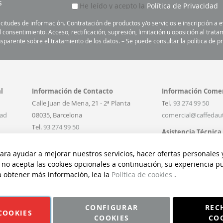
s
He leído y acepto la
Política de Privacidad
c
r
icitudes de información. Contratación de productos y/o servicios e inscripción a
í
onsentimiento. Acceso, rectificación, supresión, limitación u oposición al trata
b
sparente sobre el tratamiento de los datos. – Se puede consultar la política de 
a
s
e
a
l
Información de Contacto
Información Comer
n
u
Calle Juan de Mena, 21 - 2ª Planta
Tel.
93 274 99 50
e
dad
08035, Barcelona
comercial@caffedau
s
Tel.
93 274 99 50
Asistencia Técnica
t
nta
info@caffedautore.com
r
Tel.
902 19 37 85
s
ra ayudar a mejorar nuestros servicios, hacer ofertas personales 
o
asistenciacliente@c
i no acepta las cookies opcionales a continuación, su experiencia 
b
a obtener más información, lea la
Política de cookies
.
o
l
e
t
CONFIGURAR
REC
COOKIES
í
COOKIES
CO
ORE 2026 | Todos los derechos reservados | Diseño y Desarrollo p