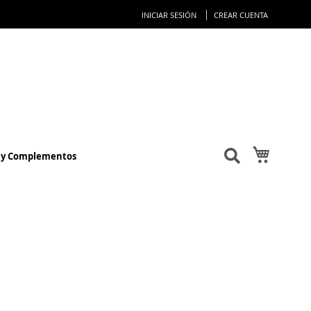
Ir
INICIAR SESIÓN
CREAR CUENTA
al
conteni
Mi cesta
s y Complementos