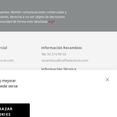
 eventos. Remitir comunicaciones comerciales y
miento, derecho a no ser objeto de decisiones
privacidad de forma más detallada
aquí
.
cial
Información Recambios
Tel.
93 274 99 50
tore.com
recambios@caffedautore.com
Información Técnica
Tel.
93 274 99 50
y mejorar
affedautore.com
infostecnicas@caffedautore.com
Cerra
puede verse
HAZAR
OKIES
or
Interdigital